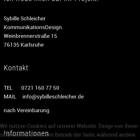
Sybille Schleicher
KommunikationsDesign.
Weinbrennerstraße 15
76135 Karlsruhe
Kontakt
TEL 0721 160 77 50
MAIL
info@sybilleschleicher.de
nach Vereinbarung
Wir nutzen Cookies auf unserer Website. Einige von ihnen
Informationen
sind essenziell für den Betrieb der Seite, während andere